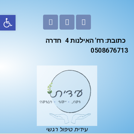
כותרת אלמנט
פתח סרגל
כתובת: רח' האילנות 4 חדרה
0508676713
עידית טיפול רגשי