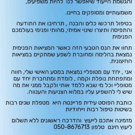
והגשמת הייעוד שיאפשר לנו להיות משפיעים,
משמעותיים ומסופקים בחיינו.
בטיפול תרכשו כלים והבנה , תרחיבו את התודעה
והתפיסה ותיצרו שינוי אמיתי, מהותי ופנימי בעולמכם
הפנימית
תחוו את הנס הטבעי הזה כאשר המציאות הפנימית
נמצאת בהלימה ומחוברת לשפע שמתקיים במציאות
החיצונית.
אני , יחד עם מטופליי נמצאת במסע האישי שלי, חווה
ומתפתחת נופלת וקמה , לומדת ומתחברת יחד עם
מטופליי וכל מי שבא ללמד אותי ולקבל ממני את מה
שיש לי להשפיע עליו במלוא הצניעות והענווה.
כותבת הפוסט עידית פריינטה היא מטפלת שנים רבות
בשיטות טיפול רבות וייחודיות
מזמינה אתכם לייעוץ והדרכה ראשונים ללא תשלום
ליעוץ חינם טלפון 050-8676713