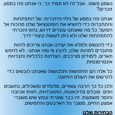
נשמע פשוט . אבל זה לא תמיד כך, כי אנחנו פה במסע.
זוכרים?
אנחנו פה במסע של גילוי והיזכרות. של התפתחות
והתחברות כדי להוציא את הפוטנציאל שלנו מהכוח אל
הפועל. כל מה שאנחנו עוברים דרוש, נחוץ והכרחי
להתפתחות שלנו ולא ניתן לעשות קיצורי דרך.
כדי להגשים ולמלא את יעודנו אנחנו צריכים להיות
מחוברים למהות שלנו, להבין מי ומה אנחנו . לא לחפש
תארים, לימודים מורכבים, הצלחות כלכליות וחברויות
אינטרסנטיות.
כל אלה הם תחפושות ותלבושות שאנחנו לובשים כדי
להרשים את העולם החיצוני.
ולכן כל כך הרבה עשירים, מלומדים ומשכילים, נחשבים
ויפים סובלים מדיכאונות, התאבדויות, חווית אכזבה
וחוסר משמעות. זה כבר שיגרתי ונפוץ שיש משברי
אמצע החיים, משבר גיל הארבעים והחמישים.
הבחירות שלנו