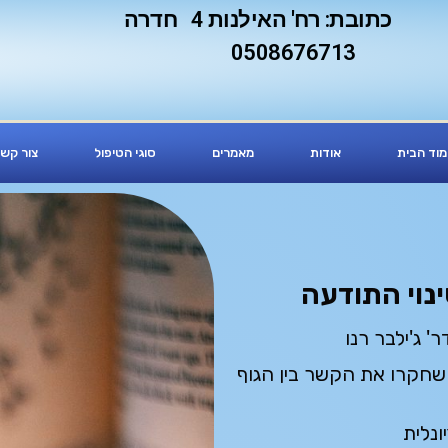
כתובת: רח' האילנות 4 חדרה
0508676713
וד הבית
אודות
מאמרים
סוגי הטיפול
צור קש
ינוי התודעה
 ג'ילבר רנו
חקרו את הקשר בין הגוף
נלית