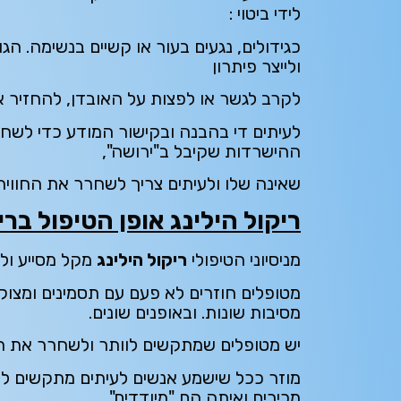
לידי ביטוי :
כגידולים, נגעים בעור או קשיים בנשימה. הג
ולייצר פיתרון
לקרב לגשר או לפצות על האובדן, להחזיר א
לעיתים די בהבנה ובקישור המודע כדי לשח
ההישרדות שקיבל ב"ירושה",
שאינה שלו ולעיתים צריך לשחרר את החוויה 
ריקול הילינג אופן הטיפול בר
מניסיוני הטיפולי
ריקול הילינג
מקל מסייע ול
מטופלים חוזרים לא פעם עם תסמינים ומצוק
מסיבות שונות. ובאופנים שונים.
יש מטופלים שמתקשים לוותר ולשחרר את ת
מוזר ככל שישמע אנשים לעיתים מתקשים ל
מכירים ואיתה הם "מיודדים".