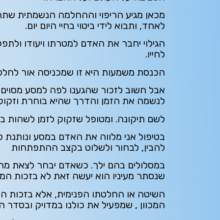
מכאן מגיע הריפוי וההחלמה הנשמתית שתח
לאחד, ותבוא לידי ביטוי בחיי היום יום.
הגילוי יחבר את האדם למטרתו ויעודו ולתפק
לחייו.
הכנסת משמעות היא זו שמכניסה אור לחל
אבל חשוב לזכור שהגענו לפה למסע מסוים 
לנשמה את הזמן והדרך שהיא בוחרת וזקוקה
לשם תיקונה. ומטופל שזקוק לזמן לשהות ב
בטיפול אני מלווה את האדם במסע ונותנת ל
להבין, לבחור ולשלוט בקצב ההתפתחות
במסלולים בהם ילך. כשאדם יבחר לצאת מהיי
שנסתר מעיניו הוא יעשה זאת לא בזכות המ
השיטה או החלטתו הפנימית, אלא בזכות הב
המכוון , שמפעיל את כולנו במדויק ובסדר הנ