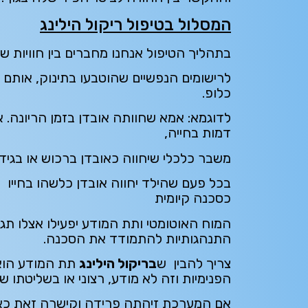
המסלול בטיפול ריקול הילינג
בתהליך הטיפול אנחנו מחברים בין חוויות שה
לרישומים הנפשיים שהוטבעו בתינוק, אותם ה
כלופ.
לדוגמא: אמא שחוותה אובדן בזמן הריונה. א
דמות בחייה,
משבר כלכלי שיחווה כאובדן ברכוש או בגידה
בכל פעם שהילד יחווה אובדן כלשהו בחייו
כסכנה קיומית
המוח האוטומטי ותת המודע יפעילו אצלו תגובו
התנהגותיות להתמודד את הסכנה.
צריך להבין ש
בריקול הילינג
תת המודע הוא
הפנימיות וזה לא מודע, רצוני או בשליטתו 
אם המערכת זיהתה פרידה וקישרה זאת כאיו