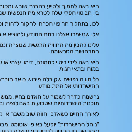
היא באה לתמוך ולסייע בהבנת שורש ומקו
בין הביטוי הפיזי שלה לטראומה הנפשית 
לכן, בתהליך הריפוי הכרחי לחקור לזהות ולפ
אלו שנשמרו אצלנו בתת המודע ולהוציא אות
עלינו להבין מה החוויה הרגשית שנוצרה ונט
התרחשות הטראומה.
היא באה לידי ביטוי כתמונה, דימוי עצמי או
במוח ובתאי הגוף.
כל חוויה נפשית שקיבלה פירוש כואב הורד
ההישרדותי אל התת מודע
נרשמה כדרך לשמור על האדם בחייו. ממש כ
תוכנות הישרדותיות שטבועות באבולוציה ובב
לאורך החיים כשאדם חווה שוב משבר או קו
"נוהל ההישרדות" יופעל באופן אוטומטי מב
וההקשר בין החוויה לביטוי הפיזי שלה בגוף.