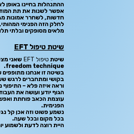
ההתנהלות בחיינו באופן לא
אפשר לשנות את תת המוד
חדשות, לשחרר אמונות מגב
לחלק הזה הפנימי המהותי, 
מלאים מסופקים ובלתי תלוי
שיטת טיפול EFT
שיטת
טיפול EFT
freedom technique.
בשיטה זו אנחנו מתופפים 
בקושי ומתחברים לרגש שעו
וראה איזה פלא – התיפוף 
הגוף יודע ועושה את העבודה
עוצמת הכאב פוחתת ואפש
הפנימית.
נשמע פשוט וזה אכן קל נגי
בכל מקום ובכל שעה.
היית רוצה לדעת ולשמוע י