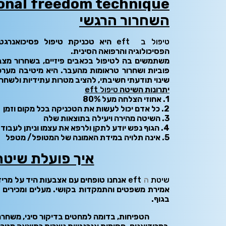
השחרור הרגשי
טיפול ב eft
היא טכניקת טיפול פסיכואנרגט
הפסיכולוגיה והרפואה הסינית.
משתמשים בה לטיפול בכאבים פיזיים, בשחרור מצבי
פוביות ושחרור טראומות מהעבר. היא מיטיבה מערכ
שינוי תודעתי חשיבתי, להציב מטרות עתידיות ולשחרר
יתרונות השיטה
טיפול eft
1. אחוזי הצלחה מעל 80%
2. כל אדם יכול לעשות את הטכניקה בכל מקום וזמן
3. השיטה מהירה ויעילה בתוצאות שלה
4. הגוף נפש יודע לתקן ולרפא את עצמו וניתן לעבוד איתה ללא רקע מקצועי או טיפולי
5. אינה תלויה במידת האמונה של המטופל/ מטפל
איך פועלת שיטת ft
שיטת
ה
eft
אנחנו טופחים עם אצבעות היד על מרידיא
אמירת משפטים והתמקדות בקושי. מעלים ומכירים ב
בגוף.
הטפיחות, בדומה למחטים בדיקור סיני, משחר