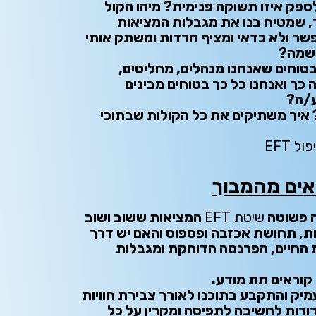
לספק איזו תשוקה פנימית? מיהו הקול
 שמטיח בנו את מגבלות המציאות
אפשר ולא כדאי ומציף חרדות ומשתק אותי
שמה?
בטוחים שאנחנו מנהלים, מחליטים,
 כך ואנחנו כל כך בטוחים מבינים
ע/ה?
איך משתיקים את כל הקולות שבתוכי
ול EFT
ה פשוטה
שיטת EFT
המציאות ששוב ושוב
ת, תחושת אכזבה ופספוס והאם יש דרך
ת החיים, הפרנסה הדוחקת ומגבלות
קוראים תת מודע.
יק והתקבע בתוכנו לאורך צבירת חוויות
רורות לחשיבה לתפיסה ומקרין על כל