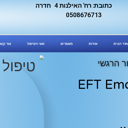
כתובת: רח' האילנות 4 חדרה
0508676713
וד הבית
אודות
מאמרים
סוגי הטיפול
צור קש
EFT Emo