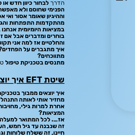
הדרך
לבחור כיוון חדש או 
הפנימי שחוסם ולא מאפשר,
וההיגיון שאומר אסור ואי 
מהתקדמות התפתחות והג
במציאות היומיומית אנחנו 
בוחרים ומדברים אבל אם זה
והחלטיים אז למה אני תקו
איך מתגברים על הפחדים? 
מתווכחים?
מתנסים בטכניקת טיפול
טיפ
שיטת EFT איך יוצאים מהמבוך
איך יוצאים ממבוך בטכניק
מחזיר אותי לאותה התנהלו
אחרת למרות גילי, מחויבו
המציאות?
אז…. לכל המתואר למעלה 
זה שנבנה עד גיל חמש, העמ
חיינו, זה ששלח שלוחות וג